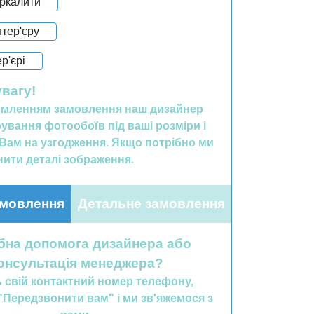
еркалити
нтер'єру
ер'єрі
увагу!
мленням замовлення наш дизайнер
ування фотообоїв під ваші розміри і
Вам на узгодження. Якщо потрібно ми
ити деталі зображення.
мовлення
Детальне замовлення
бна допомога дизайнера або
онсультація менеджера?
ь свій контактний номер телефону,
"Передзвонити вам" і ми зв'яжемося з