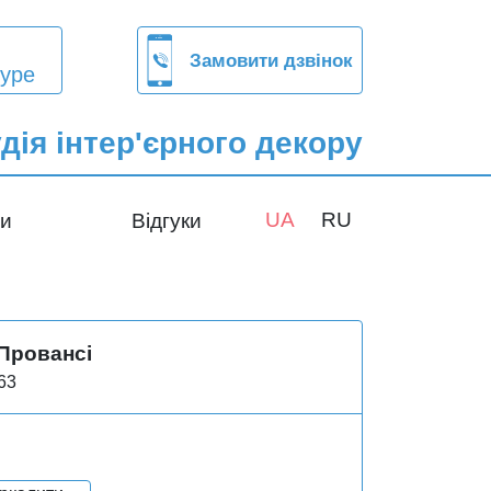
Замовити дзвінок
ype
дія інтер'єрного декору
UA
RU
ти
Відгуки
Провансі
63