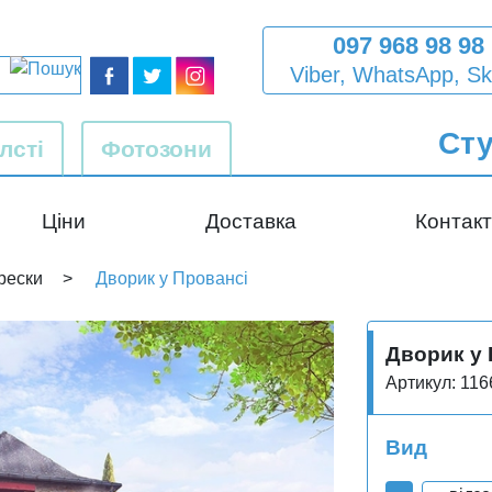
097 968 98 98
Viber,
WhatsApp,
Sk
Сту
лсті
Фотозони
Ціни
Доставка
Контак
рески
Дворик у Провансі
Дворик у 
Артикул: 116
Вид