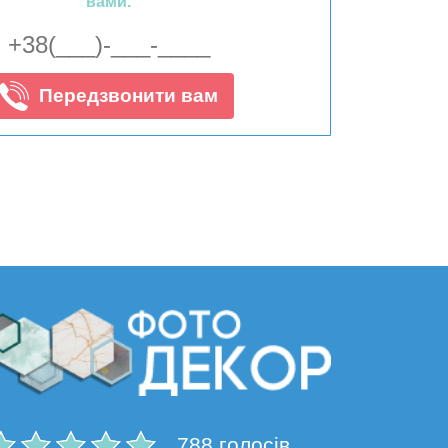
вами.
Передзвонити вам
788 голосів