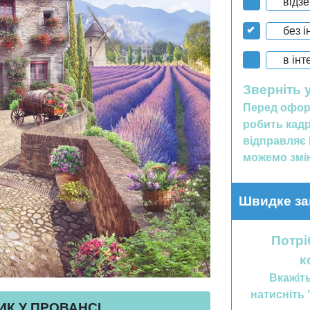
відз
без і
в інт
Зверніть 
Перед офор
робить кадр
відправляє 
можемо змін
Швидке за
Потрі
к
Вкажіт
натисніть 
К У ПРОВАНСІ