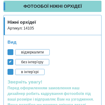
ФОТООБОЇ НІЖНІ ОРХІДЕЇ
Ніжні орхідеї
Артикул: 14105
Вид
відзеркалити
без інтер'єру
в інтер'єрі
Зверніть увагу!
Перед оформленням замовлення наш
дизайнер робить кадрування фотообоїв під
ваші розміри і відправляє Вам на узгодження.
Якщо потрібно ми можемо змінити деталі