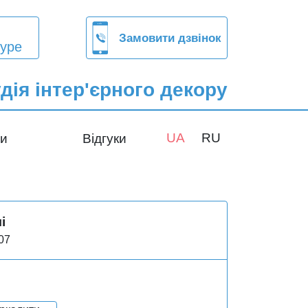
Замовити дзвінок
ype
дія інтер'єрного декору
UA
RU
ти
Відгуки
і
07