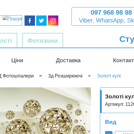
097 968 98 98
Viber,
WhatsApp,
Sk
Сту
лсті
Фотозони
Ціни
Доставка
Контак
Д Фотошпалери
3д Розширюючі
Золоті кулі
Золоті кул
Артикул: 112
Вид