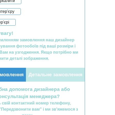
еркалити
нтер'єру
ер'єрі
увагу!
мленням замовлення наш дизайнер
ування фотообоїв під ваші розміри і
Вам на узгодження. Якщо потрібно ми
ити деталі зображення.
мовлення
Детальне замовлення
бна допомога дизайнера або
онсультація менеджера?
ь свій контактний номер телефону,
"Передзвонити вам" і ми зв'яжемося з