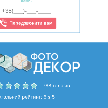
вами.
Передзвонити вам
788 голосів
ставить отзыв
агальний рейтинг: 5 з 5