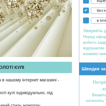
відз
без і
в інт
Зверніть 
Перед офор
робить кадр
відправляє 
можемо змін
ЛОТІ КУЛІ
Швидке за
в нашому інтернет магазині -
Потрі
к
і кулі індивідуально, під
Вкажіт
натисніть 
кий стиль інтер'єру.