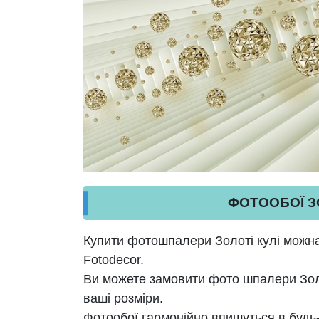
ФОТООБОЇ ЗО
Купити фотошпалери Золоті кулі можна 
Fotodecor.
Ви можете замовити фото шпалери Золот
ваші розміри.
Фотообої гармонійно впишуться в будь-я